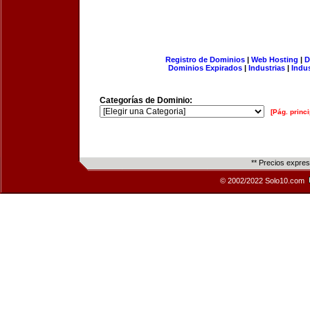
Registro de Dominios
|
Web Hosting
|
D
Dominios Expirados
|
Industrias
|
Indu
Categorías de Dominio:
[Pág. princi
** Precios expre
© 2002/2022 Solo10.com