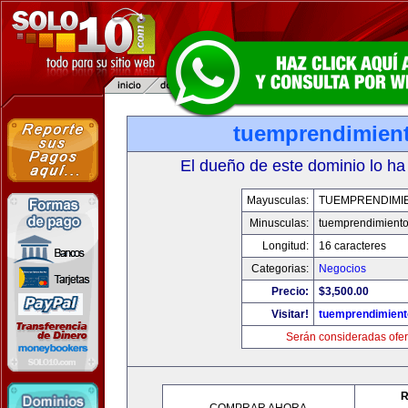
tuemprendimien
El dueño de este dominio lo ha
Mayusculas:
TUEMPRENDIMI
Minusculas:
tuemprendimient
Longitud:
16 caracteres
Categorias:
Negocios
Precio:
$3,500.00
Visitar!
tuemprendimien
Serán consideradas ofer
R