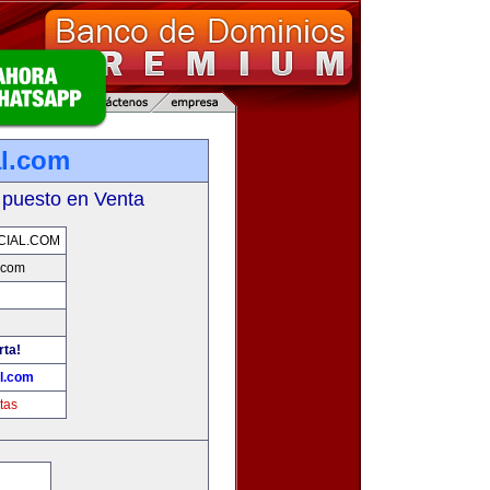
l.com
 puesto en Venta
IAL.COM
.com
rta!
l.com
tas