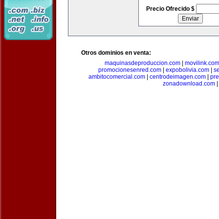
Precio Ofrecido $
Otros dominios en venta:
maquinasdeproduccion.com
|
movilink.co
promocionesenred.com
|
expobolivia.com
|
s
ambitocomercial.com
|
centrodeimagen.com
|
pr
zonadownload.com
|