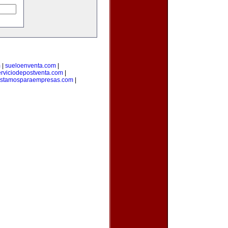
m
|
sueloenventa.com
|
erviciodepostventa.com
|
estamosparaempresas.com
|