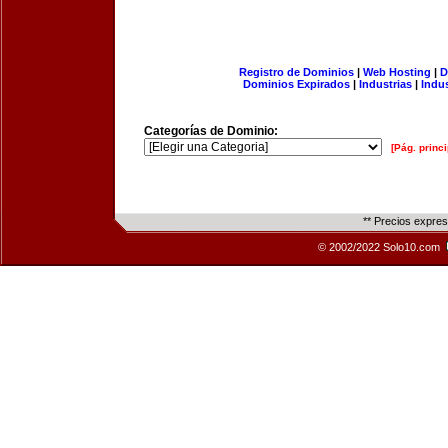
Registro de Dominios
|
Web Hosting
|
D
Dominios Expirados
|
Industrias
|
Indu
Categorías de Dominio:
[Pág. princi
** Precios expre
© 2002/2022 Solo10.com