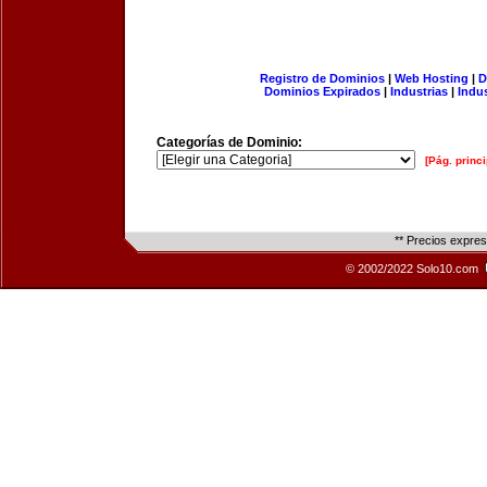
Registro de Dominios
|
Web Hosting
|
D
Dominios Expirados
|
Industrias
|
Indu
Categorías de Dominio:
[Pág. princi
** Precios expre
© 2002/2022 Solo10.com