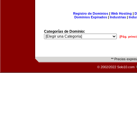
Registro de Dominios
|
Web Hosting
|
D
Dominios Expirados
|
Industrias
|
Indu
Categorías de Dominio:
[Pág. princi
** Precios expre
© 2002/2022 Solo10.com